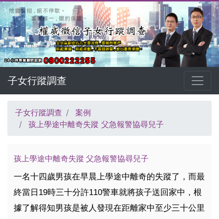
子女行蹤調查
子女行蹤調查
案例
孩上學途中離奇失蹤 父急報警協尋兒子
孩上學途中離奇失蹤 父急報警協尋兒子
一名十四歲男孩在早晨上學途中離奇的失蹤了，而最
終當日19時三十分許110警車就將孩子送回家中，根
據了解得知男孩是被人發現在距離家中至少三十公里