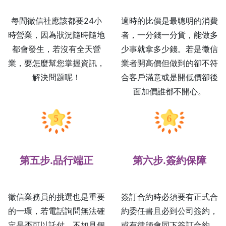
每間徵信社應該都要24小
適時的比價是最聰明的消費
時營業，因為狀況隨時隨地
者，一分錢一分貨，能做多
都會發生，若沒有全天營
少事就拿多少錢。若是徵信
業，要怎麼幫您掌握資訊，
業者開高價但做到的卻不符
解決問題呢！
合客戶滿意或是開低價卻後
面加價誰都不開心。
第五步.品行端正
第六步.簽約保障
徵信業務員的挑選也是重要
簽訂合約時必須要有正式合
的一環，若電話詢問無法確
約委任書且必到公司簽約，
定是否可以託付，不如見個
或有律師會同下簽訂合約，