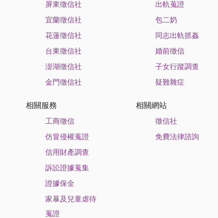
屏東徵信社
出軌蒐證
宜蘭徵信社
包二奶
花蓮徵信社
同志出軌抓姦
台東徵信社
婚前徵信
澎湖徵信社
子女行蹤調查
金門徵信社
疑難雜症
相關服務
相關網站
工商徵信
徵信社
仿冒侵權蒐證
免費法律諮詢
信用財產調查
訴訟證據蒐集
證據保全
家暴及兒童虐待
蒐證