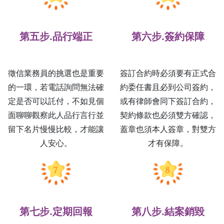
第五步.品行端正
第六步.簽約保障
徵信業務員的挑選也是重要
簽訂合約時必須要有正式合
的一環，若電話詢問無法確
約委任書且必到公司簽約，
定是否可以託付，不如見個
或有律師會同下簽訂合約，
面聊聊觀察此人品行言行並
契約條款也必須雙方確認，
留下名片慢慢比較，才能讓
蓋章也須本人簽章，對雙方
人安心。
才有保障。
第七步.定期回報
第八步.結案銷毀