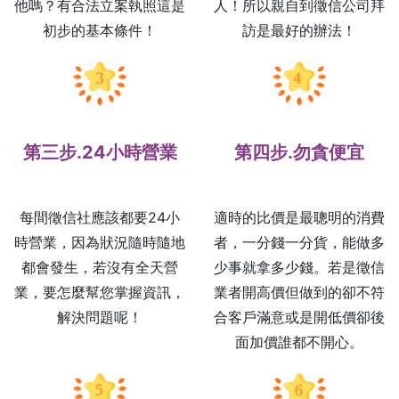
他嗎？有合法立案執照這是
人！所以親自到徵信公司拜
初步的基本條件！
訪是最好的辦法！
第三步.24小時營業
第四步.勿貪便宜
每間徵信社應該都要24小
適時的比價是最聰明的消費
時營業，因為狀況隨時隨地
者，一分錢一分貨，能做多
都會發生，若沒有全天營
少事就拿多少錢。若是徵信
業，要怎麼幫您掌握資訊，
業者開高價但做到的卻不符
解決問題呢！
合客戶滿意或是開低價卻後
面加價誰都不開心。