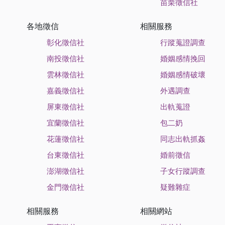
苗栗徵信社
各地徵信
相關服務
彰化徵信社
行蹤蒐證調查
南投徵信社
婚姻感情挽回
雲林徵信社
婚姻感情破壞
嘉義徵信社
外遇調查
屏東徵信社
出軌蒐證
宜蘭徵信社
包二奶
花蓮徵信社
同志出軌抓姦
台東徵信社
婚前徵信
澎湖徵信社
子女行蹤調查
金門徵信社
疑難雜症
相關服務
相關網站