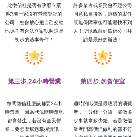
此徵信社是否有政府立案
許多業者或業務會不經公司
呢?若一家沒有營業登記的
同意私自接案，這樣的案件
公司，您會放心把自己交給
既無保障事後可能還找不到
他嗎？有合法立案執照這是
人！所以親自到徵信公司拜
初步的基本條件！
訪是最好的辦法！
第三步.24小時營業
第四步.勿貪便宜
每間徵信社應該都要24小
適時的比價是最聰明的消費
時營業，因為狀況隨時隨地
者，一分錢一分貨，能做多
都會發生，若沒有全天營
少事就拿多少錢。若是徵信
業，要怎麼幫您掌握資訊，
業者開高價但做到的卻不符