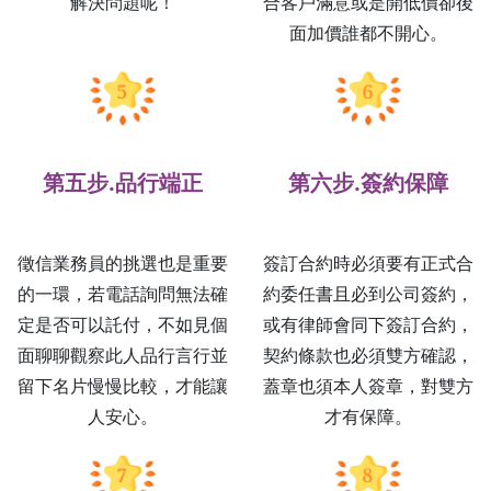
解決問題呢！
合客戶滿意或是開低價卻後
面加價誰都不開心。
第五步.品行端正
第六步.簽約保障
徵信業務員的挑選也是重要
簽訂合約時必須要有正式合
的一環，若電話詢問無法確
約委任書且必到公司簽約，
定是否可以託付，不如見個
或有律師會同下簽訂合約，
面聊聊觀察此人品行言行並
契約條款也必須雙方確認，
留下名片慢慢比較，才能讓
蓋章也須本人簽章，對雙方
人安心。
才有保障。