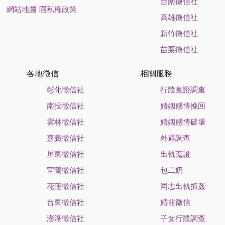
台南徵信社
網站地圖
隱私權政策
高雄徵信社
新竹徵信社
苗栗徵信社
各地徵信
相關服務
彰化徵信社
行蹤蒐證調查
南投徵信社
婚姻感情挽回
雲林徵信社
婚姻感情破壞
嘉義徵信社
外遇調查
屏東徵信社
出軌蒐證
宜蘭徵信社
包二奶
花蓮徵信社
同志出軌抓姦
台東徵信社
婚前徵信
澎湖徵信社
子女行蹤調查