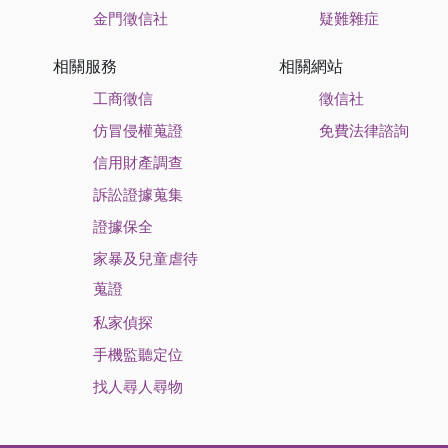
金門徵信社
疑難雜症
相關服務
相關網站
工商徵信
徵信社
仿冒侵權蒐證
免費法律諮詢
信用財產調查
訴訟證據蒐集
證據保全
家暴及兒童虐待
蒐證
私家偵探
手機監聽定位
找人尋人尋物